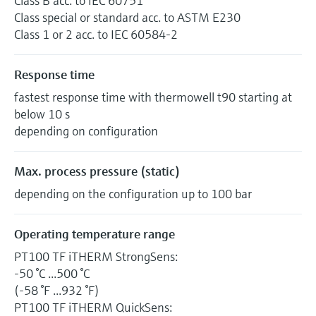
Class B acc. to IEC 60751
Class special or standard acc. to ASTM E230
Class 1 or 2 acc. to IEC 60584-2
Response time
fastest response time with thermowell t90 starting at
below 10 s
depending on configuration
Max. process pressure (static)
depending on the configuration up to 100 bar
Operating temperature range
PT100 TF iTHERM StrongSens:
-50 °C ...500 °C
(-58 °F ...932 °F)
PT100 TF iTHERM QuickSens: