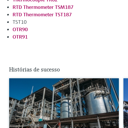
RTD Thermometer TSM187
RTD Thermometer TST187
TST10
OTR90
OTR91
Histórias de sucesso