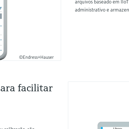
arquivos baseado em IIoT
administrativo e armazen
©Endress+Hauser
ra facilitar