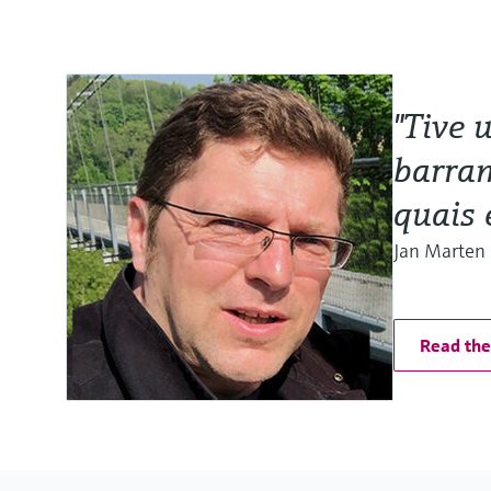
"Tive 
barram
quais 
Jan Marten 
Read the 