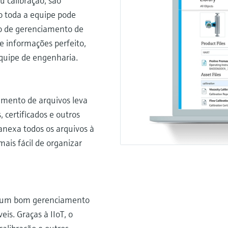
u calibração, são
 toda a equipe pode
ço de gerenciamento de
de informações perfeito,
equipe de engenharia.
amento de arquivos leva
 certificados e outros
anexa todos os arquivos à
ais fácil de organizar
er um bom gerenciamento
eis. Graças à IIoT, o