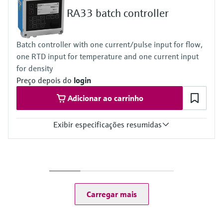
Output
RA33 batch controller
1x 4...20mA
2x digital (Open Collector)
Display
Batch controller with one current/pulse input for flow,
160 x 80 Dot-Matrix LCD with white backlit
one RTD input for temperature and one current input
colour change in case of alarm event
active display area 70 x 34 mm
for density
Calculations
Preço depois do
login
IAPWS-IF97
Adicionar ao carrinho
Exibir especificações resumidas
Input
1 x analogue (I) / pulse (for flow)
1 x RTD (for temperature)
1 x analogue (I) (for density)
Loop power supply 24V DC (+/-16%)
Carregar mais
Output
1 x analogue (I) / pulse (active)
2 x open collector