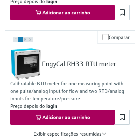
Preço depois do
login
internal memory
SD card
Adicionar ao carrinho
USB flash drive
Calculations
Mass/heat quantity
heat quantity difference
Comparar
F
L
E
X
EngyCal RH33 BTU meter
Calibratable BTU meter for one measuring point with
one pulse/analog input for flow and two RTD/analog
inputs for temperature/pressure
Preço depois do
login
Adicionar ao carrinho
Exibir especificações resumidas