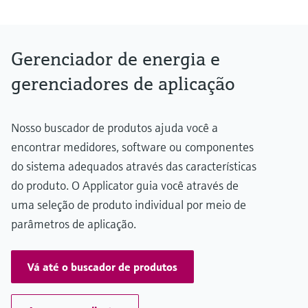
Display
160 x 80 Dot-Matrix LCD with white backlit
Colour change in case of alarm event
Active display area 70 x 34 mm
Gerenciador de energia e
Calculations
Volume calculation
gerenciadores de aplicação
Nosso buscador de produtos ajuda você a
encontrar medidores, software ou componentes
do sistema adequados através das características
do produto. O Applicator guia você através de
uma seleção de produto individual por meio de
parâmetros de aplicação.
Vá até o buscador de produtos