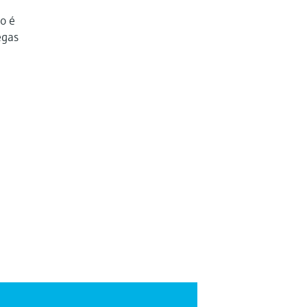
ão é
egas