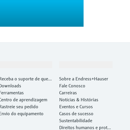
Suporte
Empresa
Receba o suporte de que v
Sobre a Endress+Hauser
ocê precisa, rapidamente!
Downloads
Fale Conosco
Ferramentas
Carreiras
Centro de aprendizagem
Notícias & Histórias
Rastreie seu pedido
Eventos e Cursos
Envio do equipamento
Casos de sucesso
Sustentabilidade
Direitos humanos e proteç