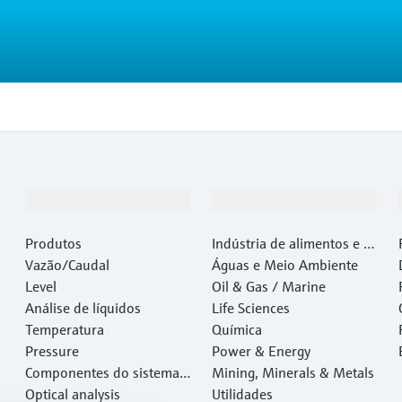
Produtos e serviços
Indústrias
Produtos
Indústria de alimentos e b
Vazão/Caudal
ebidas
Águas e Meio Ambiente
Level
Oil & Gas / Marine
Análise de líquidos
Life Sciences
Temperatura
Química
Pressure
Power & Energy
Componentes do sistema e
Mining, Minerals & Metals
gerenciadores de dados
Optical analysis
Utilidades