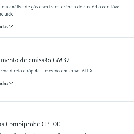
ma análise de gás com transferência de custódia confiável –
ncluído
idas
Analysis time
 density, Wobbe index, molar mass, compressibility
≥45 seconds
ramento de emissão GM32
N2
forma direta e rápida – mesmo em zonas ATEX
idas
Ambient temperature
–20 °C ... +55 °C
Temperature change 
las Combiprobe CP100
Hazardous area appr
IECEx: Ex pzc op is [ia] 