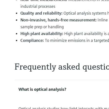
industrial processes
Quality and reliability:
Optical analysis systems 
Non-invasive, hands-free measurement:
Inline
sample prep or handling
High plant availability:
High plant availability i
Compliance:
To minimize emissions in a targeted 
Frequently asked questi
What is optical analysis?
Optical analysis studies how light interacts with m