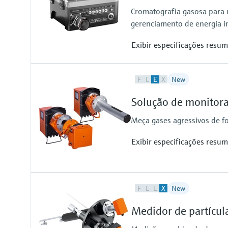
Cromatografia gasosa para u
gerenciamento de energia i
Exibir especificações resum
Measured variables
F
L
E
X
New
Gas components, calorific value,
Measuring medium
Solução de monito
Natural gas, biogas, air, H2, O2, 
Meça gases agressivos de 
Exibir especificações resum
Measured variables
F
L
E
X
New
NO, NO2, NH3, SO2
Process temperature
Medidor de partícu
≤ +550 °C