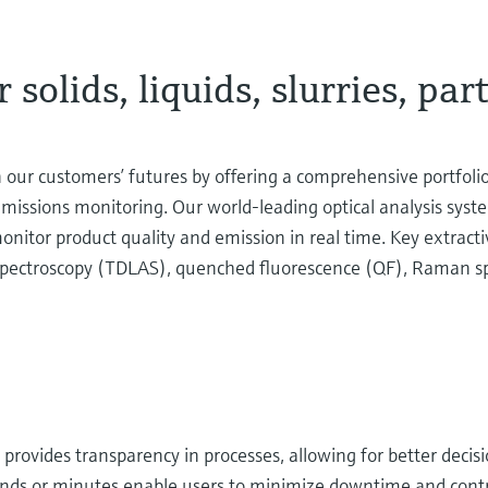
 solids, liquids, slurries, par
our customers’ futures by offering a comprehensive portfoli
 emissions monitoring. Our world-leading optical analysis sys
onitor product quality and emission in real time. Key extracti
 spectroscopy (TDLAS), quenched fluorescence (QF), Raman sp
s provides transparency in processes, allowing for better deci
ds or minutes enable users to minimize downtime and contro