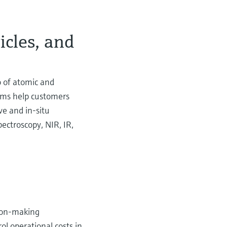
ticles, and
o of atomic and
tems help customers
ve and in-situ
ectroscopy, NIR, IR,
sion-making
l operational costs in