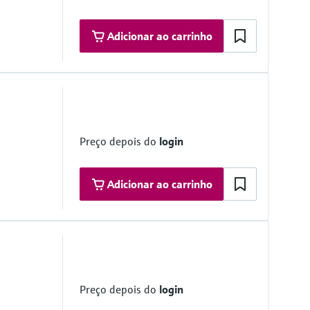
 [ia] IIC T3 Gc
Adicionar ao carrinho
Preço depois do
login
Adicionar ao carrinho
monitoringbox.endress.com
lutions on request
Preço depois do
login
vice)