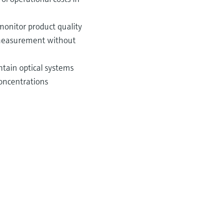
monitor product quality
e measurement without
ntain optical systems
concentrations