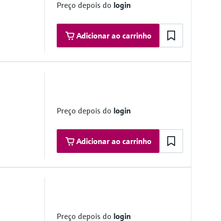
Preço depois do
login
Adicionar ao carrinho
Preço depois do
login
Adicionar ao carrinho
 range
maximum ±10 °C/h
ovals
Preço depois do
login
IIC T3 Gc