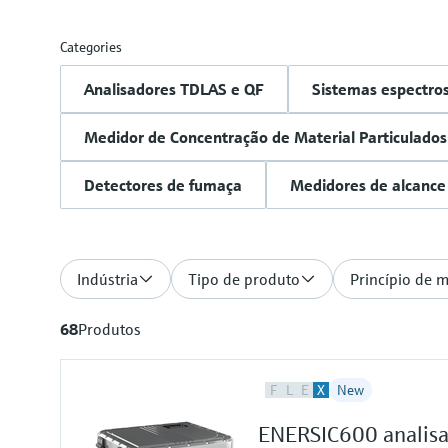
Categories
Analisadores TDLAS e QF
Sistemas espectro
Medidor de Concentração de Material Particulados
Detectores de fumaça
Medidores de alcance 
Indústria
Tipo de produto
Princípio de 
68
Produtos
F
L
E
X
New
ENERSIC600 analisa