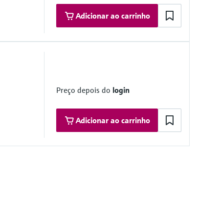
Adicionar ao carrinho
ty: 0 ... 7.5 mg/m3 / 0 ... 3,000 mg/m3
 selectable; nine measuring ranges pre-configured (0 ...
25/375/1,000/3,000 mg/m3)
Preço depois do
login
c. DIN EN 15267-1 (2009), DIN-EN 15267-2 (2009), DIN EN
Adicionar ao carrinho
N 14181 (2014)
st monitor and Leak monitor for filter control downstream of dust
tions requiring approval (13th BlmSchV, 17th BlmSchV, 27th
V, 44th BlmSchV and TA Luft)
 NTC 2008 – MEPC.177(58)
t gas cleaning systems – MEPC.340(77)
duction systems – MEPC.198(62)
provals (2012)
ajor classification societies