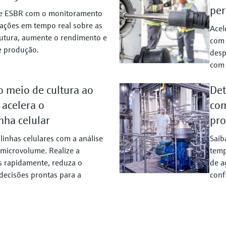
per
 e ESBR com o monitoramento
ações em tempo real sobre as
Acel
trutura, aumente o rendimento e
com 
e produção.
desp
com 
 meio de cultura ao
Det
acelera o
com
nha celular
pr
linhas celulares com a análise
Saib
microvolume. Realize a
temp
s rapidamente, reduza o
de a
decisões prontas para a
conf