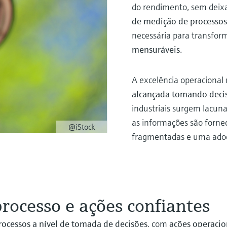
do rendimento, sem deixa
de medição de processos
necessária para transfor
mensuráveis
.
A excelência operacional
alcançada tomando deci
industriais surgem lacu
as informações são fornec
@iStock
fragmentadas e uma adoçã
rocesso e ações confiantes
ocessos a nível de tomada de decisões
, com
ações operacio