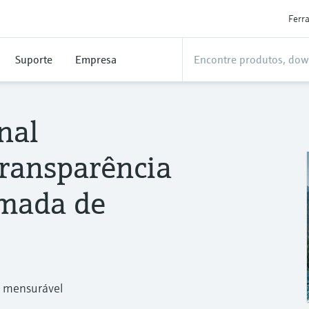
Ferr
Suporte
Empresa
nal
transparência
omada de
o mensurável