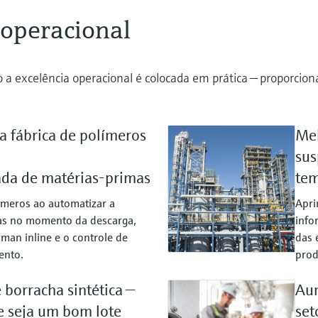
 operacional
 a excelência operacional é colocada em prática — proporcio
a fábrica de polímeros
Mel
sus
ada de matérias-primas
tem
ímeros ao automatizar a
Apri
mas no momento da descarga,
info
man inline e o controle de
das 
ento.
prod
borracha sintética —
Aum
e seja um bom lote
set