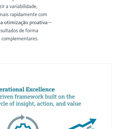
r a variabilidade,
r mais rapidamente com
ma otimização proativa
—
esultados de forma
es complementares.