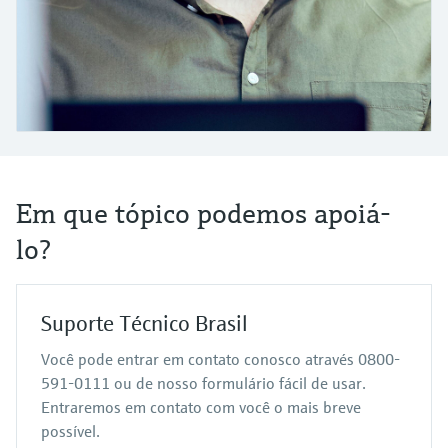
Medição de nível com pressão
do processo para tomada de
Tecnologia Memosens
Device Viewer
decisões
Comprar tudo
Find product-specific information and
Comprar tudo
documentation
Spare parts finder
Find spare parts by product root, order code,
or serial number
Em que tópico podemos apoiá-
lo?
Suporte Técnico Brasil
Você pode entrar em contato conosco através 0800-
591-0111 ou de nosso formulário fácil de usar.
Entraremos em contato com você o mais breve
possível.