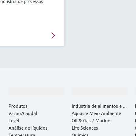
ndústria de processos
Produtos e serviços
Indústrias
Produtos
Indústria de alimentos e b
Vazão/Caudal
ebidas
Águas e Meio Ambiente
Level
Oil & Gas / Marine
Análise de líquidos
Life Sciences
Temperatura
Química