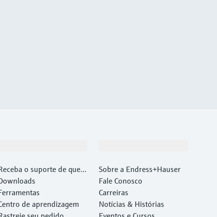
Suporte
Empresa
Receba o suporte de que v
Sobre a Endress+Hauser
ocê precisa, rapidamente!
Downloads
Fale Conosco
Ferramentas
Carreiras
Centro de aprendizagem
Notícias & Histórias
Rastreie seu pedido
Eventos e Cursos