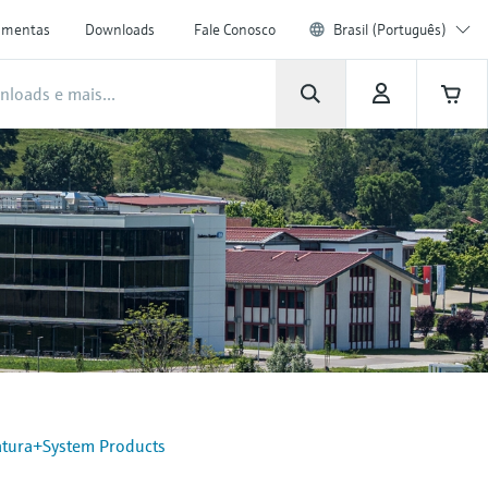
amentas
Downloads
Fale Conosco
Brasil (Português)
tura+System Products