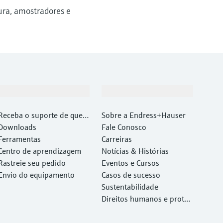
ura, amostradores e
Suporte
Empresa
Receba o suporte de que v
Sobre a Endress+Hauser
ocê precisa, rapidamente!
Downloads
Fale Conosco
Ferramentas
Carreiras
Centro de aprendizagem
Notícias & Histórias
Rastreie seu pedido
Eventos e Cursos
Envio do equipamento
Casos de sucesso
Sustentabilidade
Direitos humanos e proteç
ão ambiental