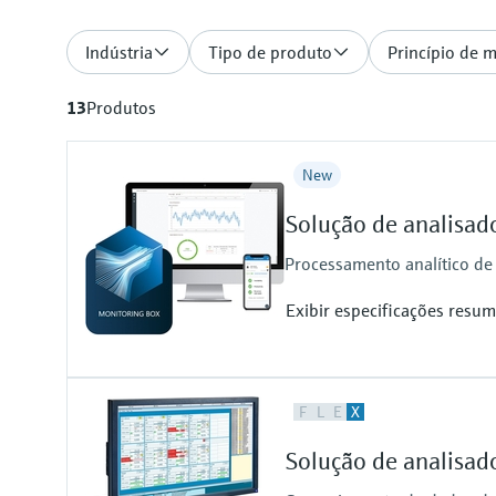
Indústria
Tipo de produto
Princípio de 
13
Produtos
New
Solução de analisad
Processamento analítico de
Exibir especificações resum
Measuring principle
F
L
E
X
Condition Monitoring for Analyze
Supported products
Solução de analisad
FLOWSIC200, GM32, MCS100FT
VICOTEC450, VISIC100SF, VIS