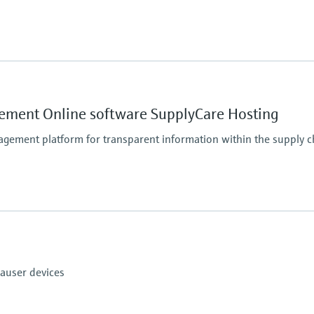
onitoringbox.endress.com
ified maritime Industrial PC or virtual machine on
ement Online software SupplyCare Hosting
on
gement platform for transparent information within the supply c
on
auser devices