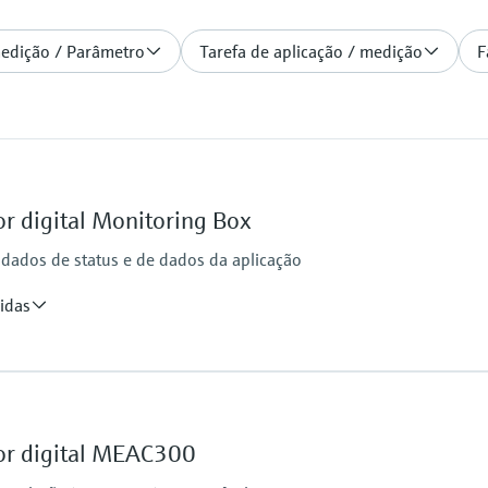
medição / Parâmetro
Tarefa de aplicação / medição
F
or digital Monitoring Box
 dados de status e de dados da aplicação
idas
Hosting
rs
Off-premise: https://
Industrial PC, other so
or digital MEAC300
, MCS200HW, MCS300P, MERCEM300Z, VICOTEC320,
Contract type
IC50SF, DUSTHUNTER SB100, DUSTHUNTER SP100,
SaaS (Software as a Ser