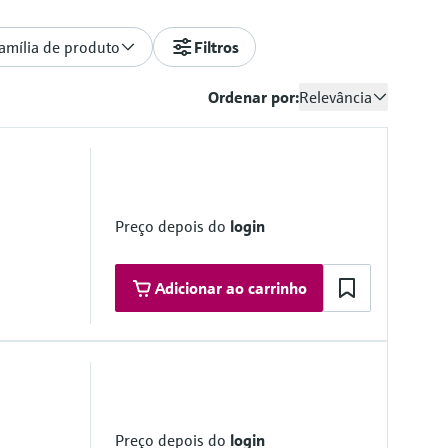
amília de produto
Filtros
Ordenar por:
Relevância
Preço depois do
login
Adicionar ao carrinho
monitoringbox.endress.com
lutions on request
Preço depois do
login
vice)