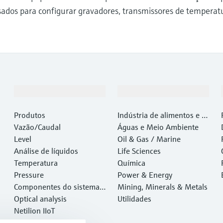
sados para configurar gravadores, transmissores de temperat
Produtos e serviços
Indústrias
Produtos
Indústria de alimentos e b
Vazão/Caudal
ebidas
Águas e Meio Ambiente
Level
Oil & Gas / Marine
Análise de líquidos
Life Sciences
Temperatura
Química
Pressure
Power & Energy
Componentes do sistema e
Mining, Minerals & Metals
gerenciadores de dados
Optical analysis
Utilidades
Netilion IIoT
Software