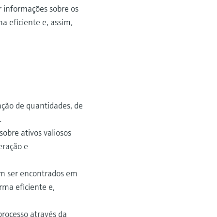
 informações sobre os
a eficiente e, assim,
ação de quantidades, de
.
obre ativos valiosos
peração e
dem ser encontrados em
rma eficiente e,
processo através da