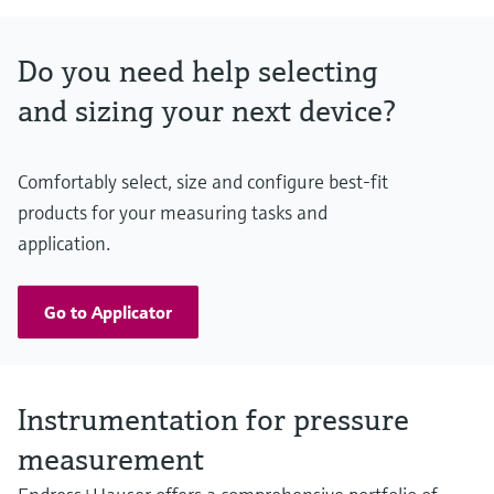
Material process membrane
316L
Do you need help selecting
Measuring cell
100 mbar...40 bar
and sizing your next device?
(1.5 psi...600 psi)
Comfortably select, size and configure best-fit
products for your measuring tasks and
application.
Go to Applicator
Instrumentation for pressure
measurement