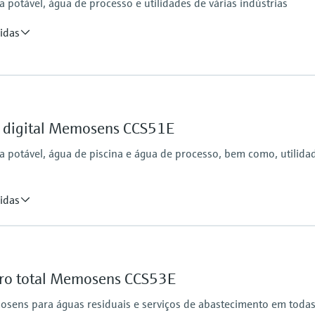
otável, água de processo e utilidades de várias indústrias
idas
Process pressure
Max. 2 bar abs
(Max. 29 psi abs)
re digital Memosens CCS51E
potável, água de piscina e água de processo, bem como, utilida
idas
Process pressure
Max. 1 bar (max. 14.5 
Measuring method
loro total Memosens CCS53E
Closed, membrane cove
Reduction of free chlor
sens para águas residuais e serviços de abastecimento em todas
eezing