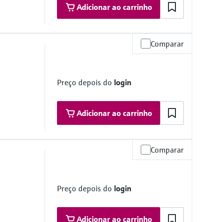
Adicionar ao carrinho
Comparar
(29 psi) absolute
stem
Preço depois do
login
nto a signal current in nA
portional to the concentration of ozone
not pH dependent
Adicionar ao carrinho
Comparar
Preço depois do
login
Adicionar ao carrinho