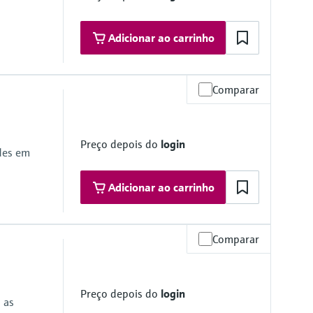
Adicionar ao carrinho
Comparar
Preço depois do
login
des em
Adicionar ao carrinho
Comparar
psi)
red measuring cell
Preço depois do
login
ine at the cathode
 as