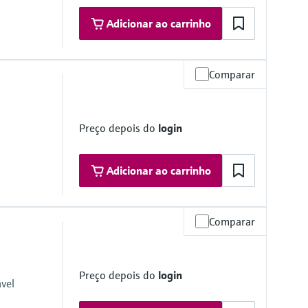
Adicionar ao carrinho
Comparar
relativ)
i)
Preço depois do
login
 of free chlorine (HOCl, OCl-) and bound chlorine (chloramines)
uced at the working electrode
t
Adicionar ao carrinho
Comparar
psi)
Preço depois do
login
vel