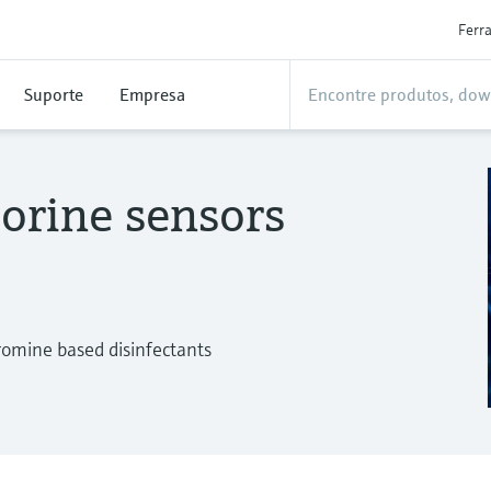
Ferr
Suporte
Empresa
lorine sensors
romine based disinfectants