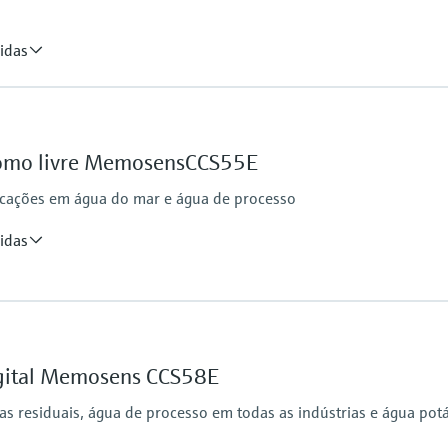
idas
Process pressure
1 bar relative (14,5 psi 
Max. 2 bar (max. 29 ps
bromo livre MemosensCCS55E
Measuring method
Total chlorine consists
cações em água do mar e água de processo
All components are red
Almost pH independen
idas
Process pressure
Max. 1 bar (max. 14.5 
igital Memosens CCS58E
 residuais, água de processo em todas as indústrias e água potá
ezing