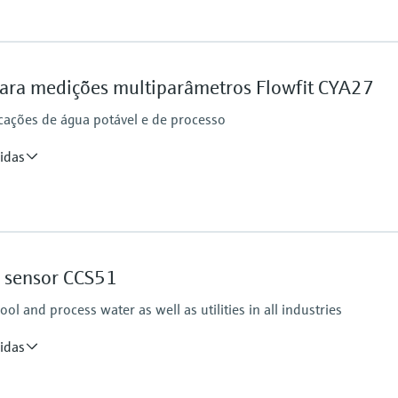
Ingress protection
IP66 / IP 67
para medições multiparâmetros Flowfit CYA27
cações de água potável e de processo
puts, alarmrelay,
idas
485, Modbus TCP, Ethernet
Process pressure
0 to 4 bar (0 to 58 psi) 
e sensor CCS51
ol and process water as well as utilities in all industries
idas