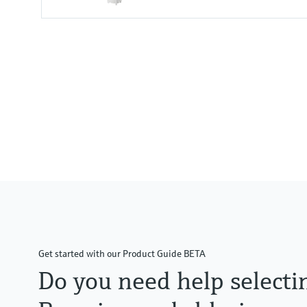
Measuring range
Trace: 0 to 5 mg/l HOCl
Standard: 0 to 20 mg/l HOCl
Process temperature
+0 to 55 °C (32 to 130°F), non-fr
Get started with our Product Guide BETA
Do you need help selecti