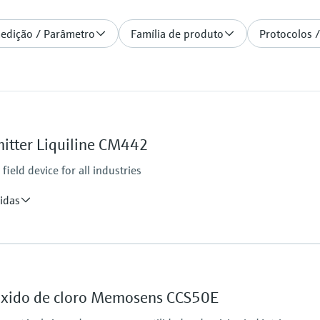
medição / Parâmetro
Família de produto
Protocolos /
itter Liquiline CM442
ield device for all industries
idas
Ingress protection
IP66 / IP67
ióxido de cloro Memosens CCS50E
tputs