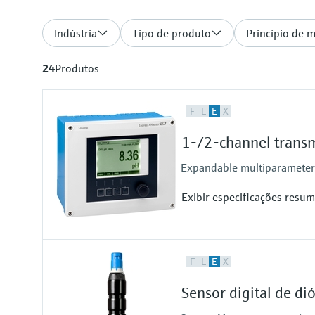
Indústria
Tipo de produto
Princípio de 
24
Produtos
F
L
E
X
1-/2-channel transm
Expandable multiparameter f
Exibir especificações resum
Input
F
L
E
X
1 to 2x Memosens digital input
Output / communication
Sensor digital de d
2 to 4x 0/4 to 20 mA current ou
Alarmrelay, 2x relay