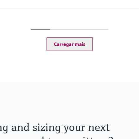
Process pressure
1 bar (14.5 psi)
Measuring method
- Closed, membrane co
eezing
- Reduction of free chl
Carregar mais
ng and sizing your next