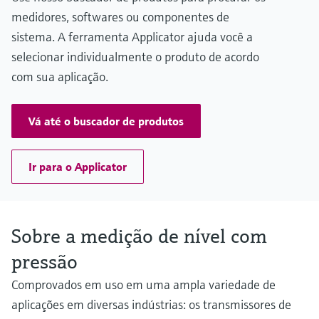
(0.15 psi...3750 psi)
medidores, softwares ou componentes de
sistema. A ferramenta Applicator ajuda você a
selecionar individualmente o produto de acordo
com sua aplicação.
Vá até o buscador de produtos
Ir para o Applicator
Sobre a medição de nível com
pressão
Comprovados em uso em uma ampla variedade de
aplicações em diversas indústrias: os transmissores de