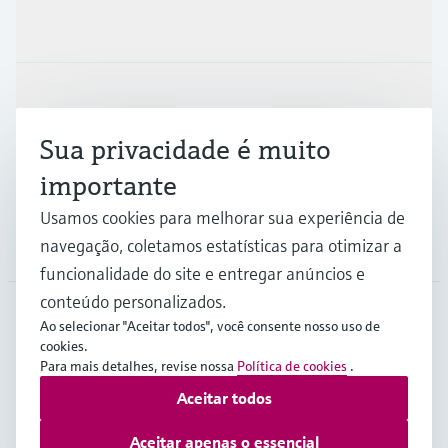
Produtos e serviços
Indústrias
Sua privacidade é muito
Suporte
importante
Usamos cookies para melhorar sua experiência de
navegação, coletamos estatísticas para otimizar a
Empresa
funcionalidade do site e entregar anúncios e
conteúdo personalizados.
Ao selecionar "Aceitar todos", você consente nosso uso de
BRA
•
Português
cookies.
Para mais detalhes, revise nossa
Política de cookies
.
Aceitar todos
Copyright © Endress+Hauser Group Services AG
Imprint
Termos de Utilização
Proteção de dados
Aceitar apenas o essencial