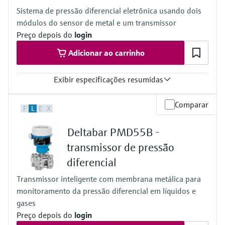
100mbar...40bar
Sistema de pressão diferencial eletrônica usando dois
(1.5psi...600psi)
módulos do sensor de metal e um transmissor
Process pressure / max. overpressure limit
60 bar (900 psi)
Preço depois do
login
Material process membrane
Adicionar ao carrinho
Ceramic
316L, AlloyC
Measuring cell
Exibir especificações resumidas
100 mbar...40 bar
(1.5 psi...600 psi)
Accuracy
Comparar
F
L
E
X
0.075% of individual sensor,
"PLATINUM" 0.05% of individual sensor
Deltabar PMD55B -
Process temperature
–40...+125°C
transmissor de pressão
(–40 ... +257°F)
diferencial
Pressure measuring range
400 mbar...10 bar
Transmissor inteligente com membrana metálica para
(6 psi...150 psi)
monitoramento da pressão diferencial em líquidos e
Process pressure / max. overpressure limit
160 bar (2400 psi)
gases
Main wetted parts
Preço depois do
login
316L, Alloy C