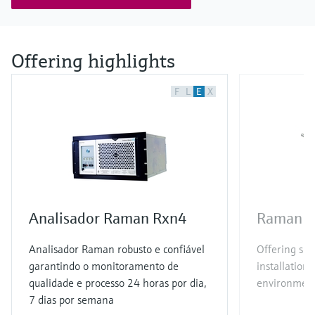
Offering highlights
F
L
E
X
Analisador Raman Rxn4
Raman R
Analisador Raman robusto e confiável
Offering sim
garantindo o monitoramento de
installation 
qualidade e processo 24 horas por dia,
environmen
7 dias por semana