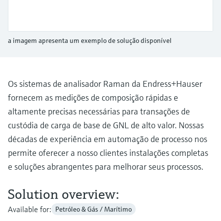
Medição de nível com pressão
do processo para tomada de
Tecnologia Memosens
Device Viewer
decisões
Comprar tudo
Find product-specific information and
Comprar tudo
a imagem apresenta um exemplo de solução disponível
documentation
Spare parts finder
Find spare parts by product root, order code,
Os sistemas de analisador Raman da Endress+Hauser
or serial number
fornecem as medições de composição rápidas e
altamente precisas necessárias para transações de
custódia de carga de base de GNL de alto valor. Nossas
décadas de experiência em automação de processo nos
permite oferecer a nosso clientes instalações completas
e soluções abrangentes para melhorar seus processos.
Solution overview:
Available for:
Petróleo & Gás / Marítimo