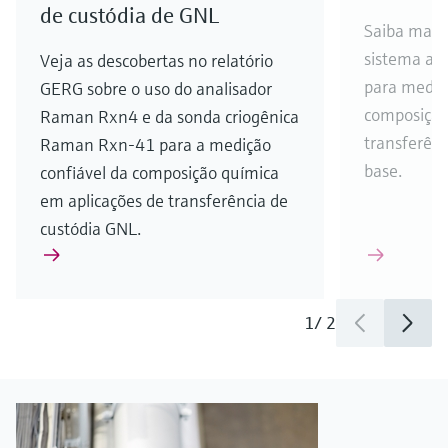
de custódia de GNL
Saiba mais
sistema an
Veja as descobertas no relatório
para medir
GERG sobre o uso do analisador
composição
Raman Rxn4 e da sonda criogênica
transferênc
Raman Rxn-41 para a medição
base.
confiável da composição química
em aplicações de transferência de
custódia GNL.
1
/
2