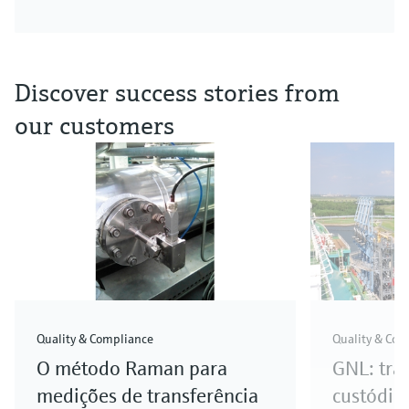
Discover success stories from
our customers
Quality & Compliance
Quality & Com
O método Raman para
GNL: tra
medições de transferência
custódia