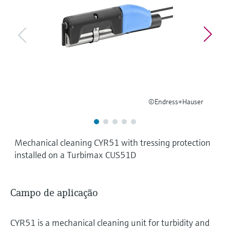
Medição de nível com pressão
do processo para tomada de
Tecnologia Memosens
Device Viewer
decisões
Comprar tudo
Find product-specific information and
Comprar tudo
documentation
Spare parts finder
Find spare parts by product root, order code,
or serial number
©Endress+Hauser
Mechanical cleaning CYR51 with tressing protection
installed on a Turbimax CUS51D
Campo de aplicação
CYR51 is a mechanical cleaning unit for turbidity and