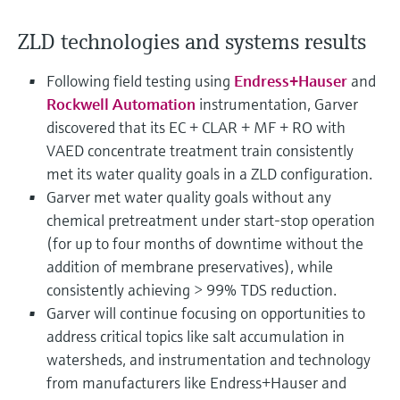
Medição de nível com pressão
do processo para tomada de
Tecnologia Memosens
Device Viewer
ZLD technologies and systems results
decisões
Comprar tudo
Find product-specific information and
Comprar tudo
documentation
Following field testing using
Endress+Hauser
and
Rockwell Automation
instrumentation, Garver
Spare parts finder
discovered that its EC + CLAR + MF + RO with
Find spare parts by product root, order code,
VAED concentrate treatment train consistently
or serial number
met its water quality goals in a ZLD configuration.
Garver met water quality goals without any
chemical pretreatment under start-stop operation
(for up to four months of downtime without the
addition of membrane preservatives), while
consistently achieving > 99% TDS reduction.
Garver will continue focusing on opportunities to
address critical topics like salt accumulation in
watersheds, and instrumentation and technology
from manufacturers like Endress+Hauser and