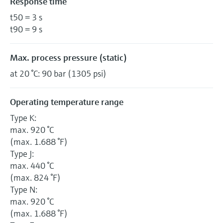
Response time
t50 = 3 s
t90 = 9 s
Max. process pressure (static)
at 20 °C: 90 bar (1305 psi)
Operating temperature range
Type K:
max. 920 °C
(max. 1.688 °F)
Type J:
max. 440 °C
(max. 824 °F)
Type N:
max. 920 °C
(max. 1.688 °F)