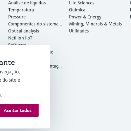
Análise de líquidos
Life Sciences
Temperatura
Química
Pressure
Power & Energy
Componentes do sistema e
Mining, Minerals & Metals
gerenciadores de dados
Optical analysis
Utilidades
Netilion IIoT
Software
Produtos em destaque
Ferramentas
ante
Serviços de instrumentaçã
avegação,
o
 do site e
s.
Aceitar todos
Condições Gerais