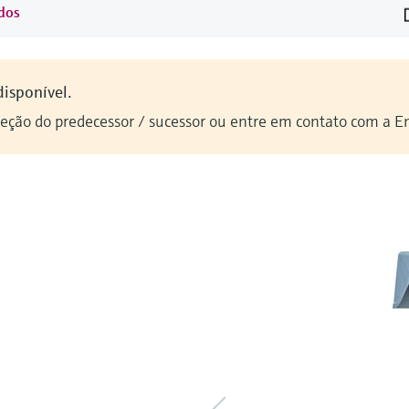
idos
disponível.
seção do predecessor / sucessor ou entre em contato com a E