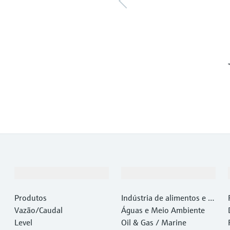
Produtos e serviços
Indústrias
Produtos
Indústria de alimentos e b
Vazão/Caudal
ebidas
Águas e Meio Ambiente
Level
Oil & Gas / Marine