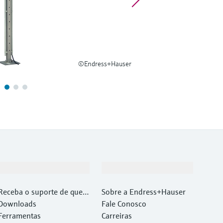
©Endress+Hauser
Suporte
Empresa
Receba o suporte de que v
Sobre a Endress+Hauser
ocê precisa, rapidamente!
Downloads
Fale Conosco
Ferramentas
Carreiras