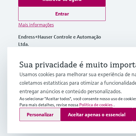
Entrar
Mais informações
Endress+Hauser Controle e Automação
Ltda.
Brasil
Sua privacidade é muito import
+55 11 5033-4333
Usamos cookies para melhorar sua experiência de n
coletamos estatísticas para otimizar a funcionalidade
info.br@endress.com
entregar anúncios e conteúdo personalizados.
Ao selecionar "Aceitar todos", você consente nosso uso de cookie
Para mais detalhes, revise nossa
Política de cookies
.
Copyright © Endress+Hauser Group Services AG
Personalizar
Aceitar apenas o essencial
Imprint
Termos de Utilização
Proteção de dados
Termos e 