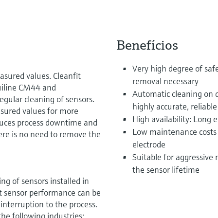
Benefícios
Very high degree of safe
easured values. Cleanfit
removal necessary
uiline CM44 and
Automatic cleaning on de
gular cleaning of sensors.
highly accurate, reliab
asured values for more
High availability: Long e
reduces process downtime and
Low maintenance costs 
ere is no need to remove the
electrode
Suitable for aggressiv
the sensor lifetime
ng of sensors installed in
at sensor performance can be
interruption to the process.
 the following industries: