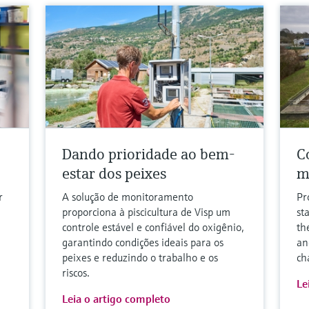
Dando prioridade ao bem-
Co
estar dos peixes
m
r
A solução de monitoramento
Pr
proporciona à piscicultura de Visp um
st
controle estável e confiável do oxigênio,
th
garantindo condições ideais para os
an
peixes e reduzindo o trabalho e os
ch
riscos.
Le
Leia o artigo completo