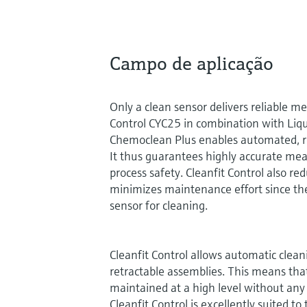
Campo de aplicação
Only a clean sensor delivers reliable m
Control CYC25 in combination with Liq
Chemoclean Plus enables automated, re
It thus guarantees highly accurate me
process safety. Cleanfit Control also 
minimizes maintenance effort since th
sensor for cleaning.
Cleanfit Control allows automatic cleani
retractable assemblies. This means th
maintained at a high level without any 
Cleanfit Control is excellently suited to