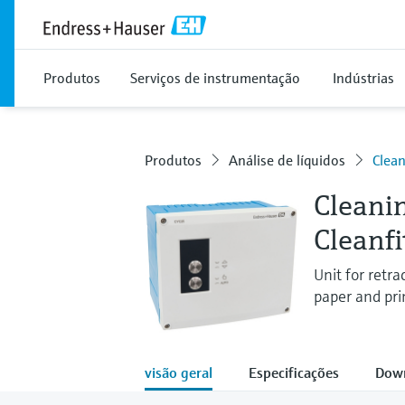
Produtos
Serviços de instrumentação
Indústrias
Produtos
Análise de líquidos
Clean
Cleani
Cleanfi
Unit for retr
paper and pri
visão geral
Especificações
Dow