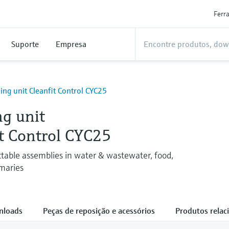
Ferr
Suporte
Empresa
ing unit Cleanfit Control CYC25
ng unit
t Control CYC25
actable assemblies in water & wastewater, food,
maries
nloads
Peças de reposição e acessórios
Produtos relac