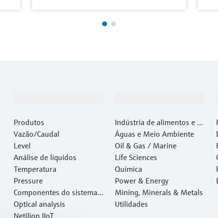
Produtos e serviços
Indústrias
Produtos
Indústria de alimentos e b
Vazão/Caudal
ebidas
Águas e Meio Ambiente
Level
Oil & Gas / Marine
Análise de líquidos
Life Sciences
Temperatura
Química
Pressure
Power & Energy
Componentes do sistema e
Mining, Minerals & Metals
gerenciadores de dados
Optical analysis
Utilidades
Netilion IIoT