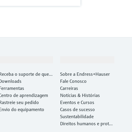
Suporte
Empresa
Receba o suporte de que v
Sobre a Endress+Hauser
ocê precisa, rapidamente!
Downloads
Fale Conosco
Ferramentas
Carreiras
Centro de aprendizagem
Notícias & Histórias
Rastreie seu pedido
Eventos e Cursos
Envio do equipamento
Casos de sucesso
Sustentabilidade
Direitos humanos e proteç
ão ambiental