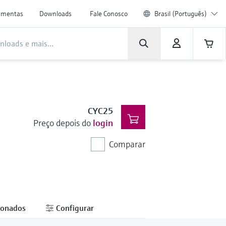
amentas
Downloads
Fale Conosco
Brasil (Português)
CYC25
Preço depois do
login
Comparar
ionados
Configurar