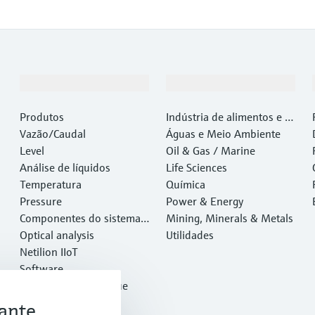
Produtos e serviços
Indústrias
Produtos
Indústria de alimentos e b
Vazão/Caudal
ebidas
Águas e Meio Ambiente
Level
Oil & Gas / Marine
Análise de líquidos
Life Sciences
Temperatura
Química
Pressure
Power & Energy
Componentes do sistema e
Mining, Minerals & Metals
gerenciadores de dados
Optical analysis
Utilidades
Netilion IIoT
Software
Produtos em destaque
Ferramentas
ante