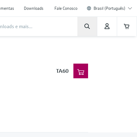
amentas
Downloads
Fale Conosco
Brasil (Português)
TA60