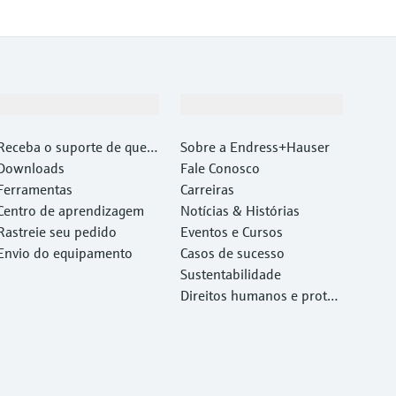
Suporte
Empresa
Receba o suporte de que v
Sobre a Endress+Hauser
ocê precisa, rapidamente!
Downloads
Fale Conosco
Ferramentas
Carreiras
Centro de aprendizagem
Notícias & Histórias
Rastreie seu pedido
Eventos e Cursos
Envio do equipamento
Casos de sucesso
Sustentabilidade
Direitos humanos e proteç
ão ambiental