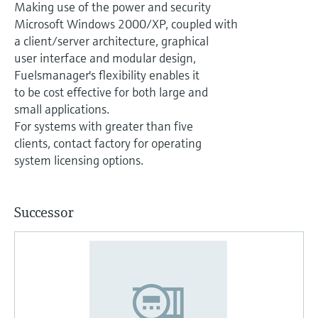
Medição de nível com pressão
Making use of the power and security
do processo para tomada de
Tecnologia Memosens
Microsoft Windows 2000/XP, coupled with
Device Viewer
decisões
a client/server architecture, graphical
Comprar tudo
Find product-specific information and
user interface and modular design,
Comprar tudo
documentation
Fuelsmanager's flexibility enables it
to be cost effective for both large and
Spare parts finder
small applications.
Find spare parts by product root, order code,
For systems with greater than five
or serial number
clients, contact factory for operating
system licensing options.
Successor