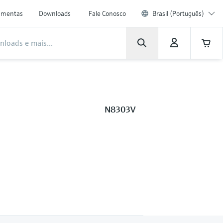
amentas
Downloads
Fale Conosco
Brasil (Português)
N8303V