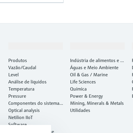
Produtos e serviços
Indústrias
Produtos
Indústria de alimentos e b
Vazão/Caudal
ebidas
Águas e Meio Ambiente
Level
Oil & Gas / Marine
Análise de líquidos
Life Sciences
Temperatura
Química
Pressure
Power & Energy
Componentes do sistema e
Mining, Minerals & Metals
gerenciadores de dados
Optical analysis
Utilidades
Netilion IIoT
Software
Produtos em destaque