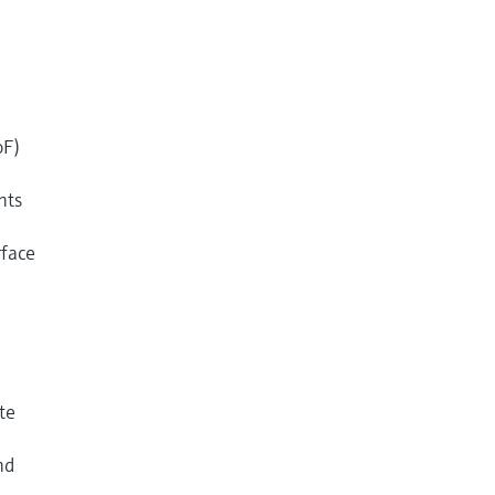
oF)
nts
face
te
nd