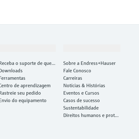
Suporte
Empresa
Receba o suporte de que v
Sobre a Endress+Hauser
ocê precisa, rapidamente!
Downloads
Fale Conosco
Ferramentas
Carreiras
Centro de aprendizagem
Notícias & Histórias
Rastreie seu pedido
Eventos e Cursos
Envio do equipamento
Casos de sucesso
Sustentabilidade
Direitos humanos e proteç
ão ambiental