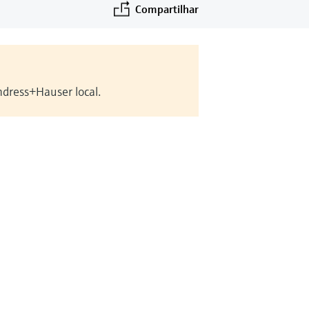
Compartilhar
ndress+Hauser local.