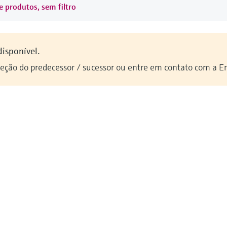
e produtos, sem filtro
disponível.
seção do predecessor / sucessor ou entre em contato com a E