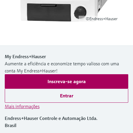
Medição de nível com pressão
do processo para tomada de
Tecnologia Memosens
Device Viewer
decisões
Comprar tudo
©Endress+Hauser
Find product-specific information and
Comprar tudo
documentation
Spare parts finder
Find spare parts by product root, order code,
or serial number
My Endress+Hauser
Aumente a eficiência e economize tempo valioso com uma
conta My Endress+Hauser!
Inscreva-se agora
Entrar
Mais informações
Endress+Hauser Controle e Automação Ltda.
Brasil