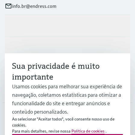
info.br@endress.com
Produtos e serviços
Indústrias
Sua privacidade é muito
Suporte
importante
Usamos cookies para melhorar sua experiência de
Empresa
navegação, coletamos estatísticas para otimizar a
funcionalidade do site e entregar anúncios e
conteúdo personalizados.
Ao selecionar "Aceitar todos", você consente nosso uso de
BRA
•
Português
cookies.
Para mais detalhes, revise nossa
Política de cookies
.