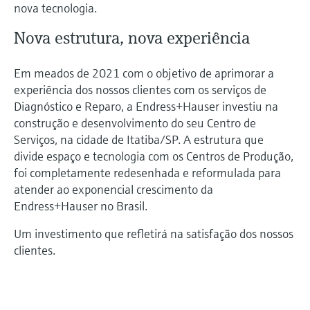
Medição de nível com pressão
nova tecnologia.
do processo para tomada de
Tecnologia Memosens
Device Viewer
Nova estrutura, nova experiência
decisões
Comprar tudo
Find product-specific information and
Comprar tudo
documentation
Em meados de 2021 com o objetivo de aprimorar a
experiência dos nossos clientes com os serviços de
Spare parts finder
Diagnóstico e Reparo, a Endress+Hauser investiu na
Find spare parts by product root, order code,
construção e desenvolvimento do seu Centro de
or serial number
Serviços, na cidade de Itatiba/SP. A estrutura que
divide espaço e tecnologia com os Centros de Produção,
foi completamente redesenhada e reformulada para
atender ao exponencial crescimento da
Endress+Hauser no Brasil.
Um investimento que refletirá na satisfação dos nossos
clientes.