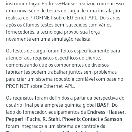
Medição de nível com pressão
instrumentação Endress+Hauser realizou com sucesso
do processo para tomada de
Tecnologia Memosens
uma nova série de testes de carga de uma instalação
Device Viewer
decisões
realista de PROFINET sobre Ethernet-APL. Dois anos
Comprar tudo
Find product-specific information and
após os últimos testes bem-sucedidos com vários
Comprar tudo
documentation
fornecedores, a tecnologia provou sua força
novamente em uma simulação realista.
Spare parts finder
Find spare parts by product root, order code,
Os testes de carga foram feitos especificamente para
or serial number
atender aos requisitos específicos do cliente,
demonstrando que os componentes de diversos
fabricantes podem trabalhar juntos sem problemas
para criar um sistema robusto e confiável com base no
PROFINET sobre Ethernet-APL.
Os requisitos foram definidos a partir da perspectiva do
usuário final pela empresa química global
BASF
. Do
lado do fornecedor, equipamentos da
Endress+Hauser
,
Pepperl+Fuchs
,
R. Stahl
,
Phoenix Contact
e
Samson
foram integrados a um sistema de controle da