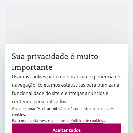
Produtos e serviços
Indústrias
Sua privacidade é muito
Suporte
importante
Usamos cookies para melhorar sua experiência de
Empresa
navegação, coletamos estatísticas para otimizar a
funcionalidade do site e entregar anúncios e
conteúdo personalizados.
Ao selecionar "Aceitar todos", você consente nosso uso de
BRA
•
Português
cookies.
Para mais detalhes, revise nossa
Política de cookies
.
Aceitar todos
Copyright © Endress+Hauser Group Services AG