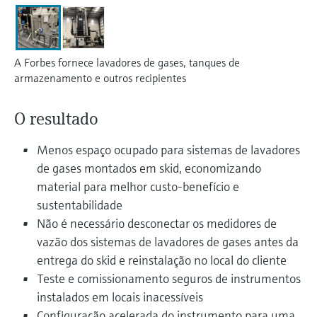
Medição de nível com pressão
do processo para tomada de
Tecnologia Memosens
Device Viewer
decisões
Comprar tudo
Find product-specific information and
Comprar tudo
A Forbes fornece lavadores de gases, tanques de
documentation
armazenamento e outros recipientes
Spare parts finder
Find spare parts by product root, order code,
O resultado
or serial number
Menos espaço ocupado para sistemas de lavadores
de gases montados em skid, economizando
material para melhor custo-benefício e
sustentabilidade
Não é necessário desconectar os medidores de
vazão dos sistemas de lavadores de gases antes da
entrega do skid e reinstalação no local do cliente
Teste e comissionamento seguros de instrumentos
instalados em locais inacessíveis
Configuração acelerada do instrumento para uma