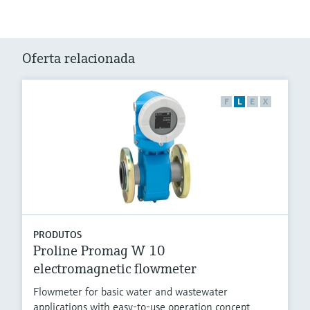
Oferta relacionada
F
L
E
X
PRODUTOS
Proline Promag W 10
electromagnetic flowmeter
Flowmeter for basic water and wastewater
applications with easy-to-use operation concept