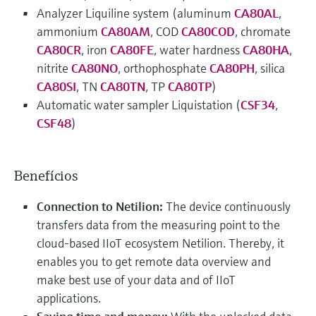
Analyzer Liquiline system (aluminum
CA80AL
,
ammonium
CA80AM
, COD
CA80COD
, chromate
CA80CR
, iron
CA80FE
, water hardness
CA80HA
,
nitrite
CA80NO
, orthophosphate
CA80PH
, silica
CA80SI
, TN
CA80TN
, TP
CA80TP
)
Automatic water sampler Liquistation (
CSF34
,
CSF48
)
Benefícios
Connection to Netilion:
The device continuously
transfers data from the measuring point to the
cloud-based IIoT ecosystem Netilion. Thereby, it
enables you to get remote data overview and
make best use of your data and of IIoT
applications.