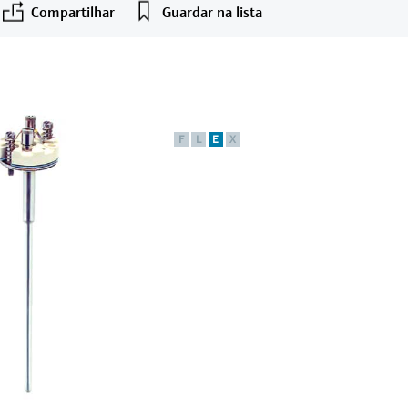
Compartilhar
Guardar na lista
F
L
E
X