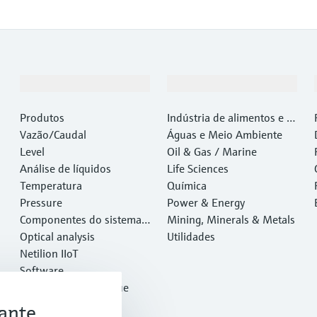
Produtos e serviços
Indústrias
Produtos
Indústria de alimentos e b
Vazão/Caudal
ebidas
Águas e Meio Ambiente
Level
Oil & Gas / Marine
Análise de líquidos
Life Sciences
Temperatura
Química
Pressure
Power & Energy
Componentes do sistema e
Mining, Minerals & Metals
gerenciadores de dados
Optical analysis
Utilidades
Netilion IIoT
Software
Produtos em destaque
Ferramentas
ante