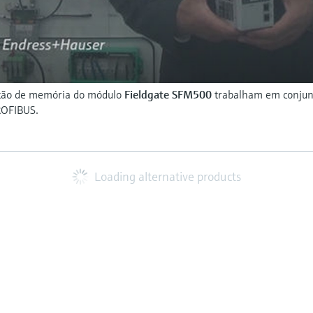
tão de memória do módulo
Fieldgate SFM500
trabalham em conjunt
ROFIBUS.
Loading alternative products