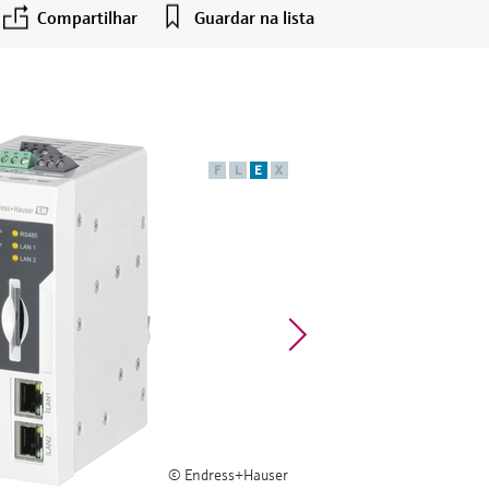
Compartilhar
Guardar na lista
F
L
E
X
© Endress+Hauser