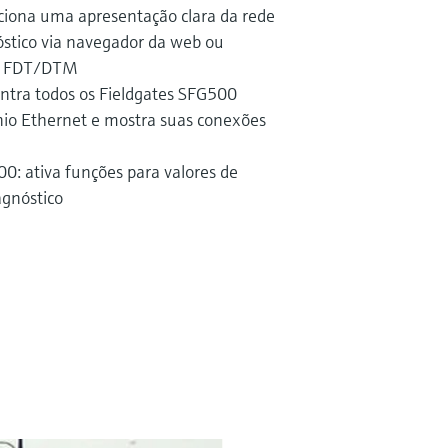
ciona uma apresentação clara da rede
óstico via navegador da web ou
ra FDT/DTM
tra todos os Fieldgates SFG500
io Ethernet e mostra suas conexões
: ativa funções para valores de
agnóstico