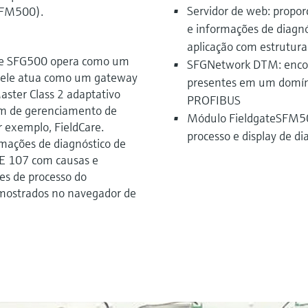
Servidor de web: propor
SFM500).
e informações de diagn
aplicação com estrutu
te SFG500 opera como um
SFGNetwork DTM: encon
o, ele atua como um gateway
presentes em um domín
ster Class 2 adaptativo
PROFIBUS
em de gerenciamento de
Módulo FieldgateSFM500
r exemplo, FieldCare.
processo e display de di
mações de diagnóstico de
 107 com causas e
res de processo do
ostrados no navegador de