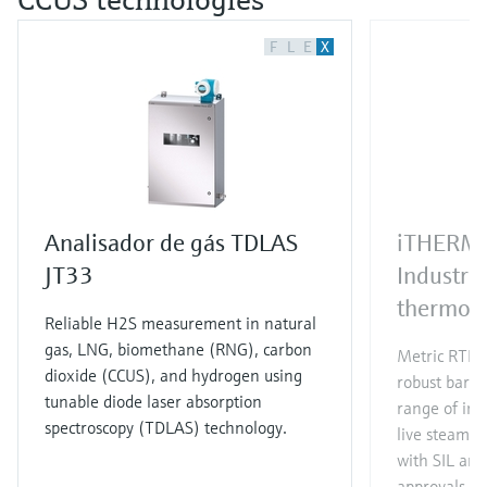
F
L
E
X
Analisador de gás TDLAS
iTHERM
JT33
Industri
thermom
Reliable H2S measurement in natural
gas, LNG, biomethane (RNG), carbon
Metric RTD/
dioxide (CCUS), and hydrogen using
robust barst
tunable diode laser absorption
range of indu
spectroscopy (TDLAS) technology.
live steam 
with SIL an
approvals.