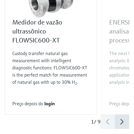
Medidor de vazão
ENERSI
ultrassônico
analisad
FLOWSIC600-XT
processo
Custody transfer natural gas
The next lev
measurement with intelligent
analysis: EN
diagnostic functions: FLOWSIC600-XT
chromatograp
is the perfect match for measurement
applications.
of natural gas with up to 30% H
.
analysis in j
2
Preço depois do
login
Preço depoi
1
/
9