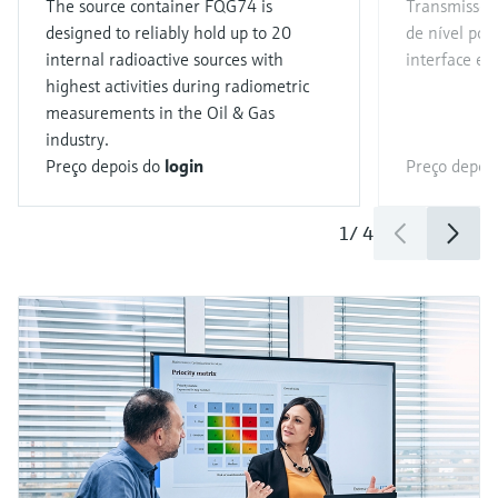
The source container FQG74 is
Transmissor
designed to reliably hold up to 20
de nível pon
internal radioactive sources with
interface e 
highest activities during radiometric
measurements in the Oil & Gas
industry.
Preço depois do
login
Preço depoi
1
/
4