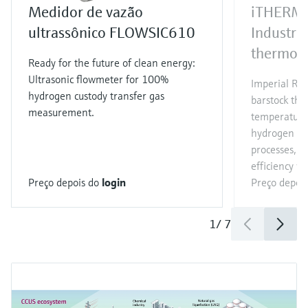
Medidor de vazão
iTHERM
ultrassônico FLOWSIC610
Industri
thermom
Ready for the future of clean energy:
Ultrasonic flowmeter for 100%
Imperial RT
hydrogen custody transfer gas
barstock the
measurement.
temperature
hydrogen an
processes, e
efficiency wi
Preço depois do
login
Preço depoi
1
/
7