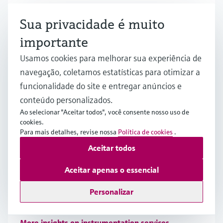
Explore nossos produtos em destaque
Sua privacidade é muito
Browse our portfolio of new products fit for your
importante
application.
Usamos cookies para melhorar sua experiência de
See all new products
navegação, coletamos estatísticas para otimizar a
funcionalidade do site e entregar anúncios e
conteúdo personalizados.
Ao selecionar "Aceitar todos", você consente nosso uso de
Serviços de instrumentação
cookies.
Para mais detalhes, revise nossa
Política de cookies
.
Maximize o desempenho da sua produção, minimize
Aceitar todos
OPEX, aumente o tempo de atividade da
planta/fábrica, tudo em conformidade com normas e
Aceitar apenas o essencial
regulamentos. Seja um parceiro dos serviços de
instrumentação Endress+Hauser. Veja também como
Personalizar
abrir um caso de suporte.
More insights on instrumentation services