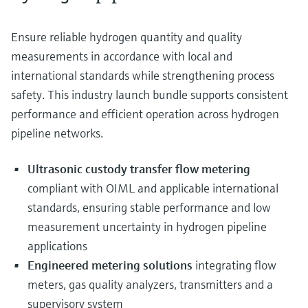
Medição de nível com pressão
do processo para tomada de
Tecnologia Memosens
Device Viewer
Ensure reliable hydrogen quantity and quality
decisões
Comprar tudo
Find product-specific information and
measurements in accordance with local and
Comprar tudo
documentation
international standards while strengthening process
Spare parts finder
safety. This industry launch bundle supports consistent
Find spare parts by product root, order code,
performance and efficient operation across hydrogen
or serial number
pipeline networks.
Ultrasonic custody transfer flow metering
compliant with OIML and applicable international
standards, ensuring stable performance and low
measurement uncertainty in hydrogen pipeline
applications
Engineered metering solutions
integrating flow
meters, gas quality analyzers, transmitters and a
supervisory system