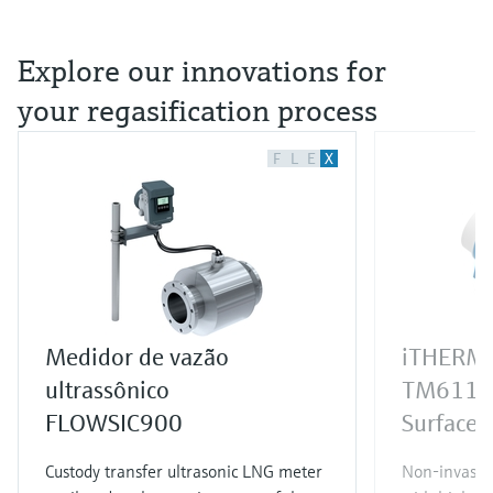
Explore our innovations for
your regasification process
F
L
E
X
Medidor de vazão
iTHERM 
ultrassônico
TM611
FLOWSIC900
Surface 
Custody transfer ultrasonic LNG meter
Non-invasi