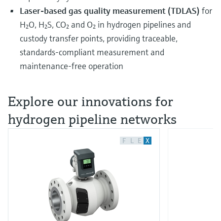
Laser‑based gas quality measurement (TDLAS)
for
H₂O, H₂S, CO₂ and O₂ in hydrogen pipelines and
custody transfer points, providing traceable,
standards‑compliant measurement and
maintenance‑free operation
Explore our innovations for
hydrogen pipeline networks
F
L
E
X