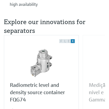
high availability
Explore our innovations for
separators
F
L
E
X
Radiometric level and
Medição 
density source container
nível e 
FQG74
Gammap