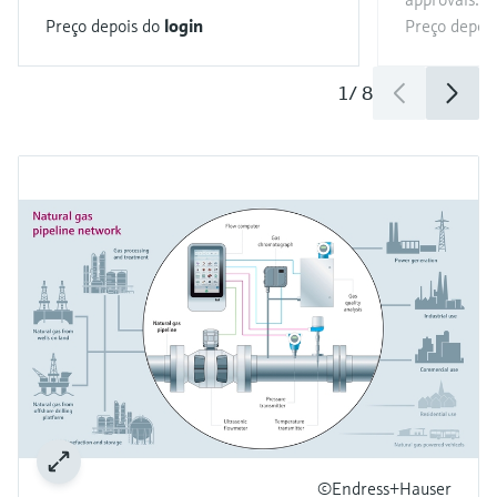
Preço depois do
login
Preço depoi
1
/
8
©Endress+Hauser