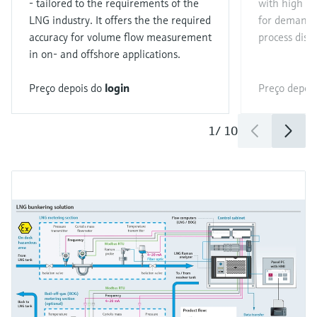
- tailored to the requirements of the
with high m
LNG industry. It offers the the required
for demandin
accuracy for volume flow measurement
process disru
in on- and offshore applications.
Preço depois do
login
Preço depoi
1
/
10