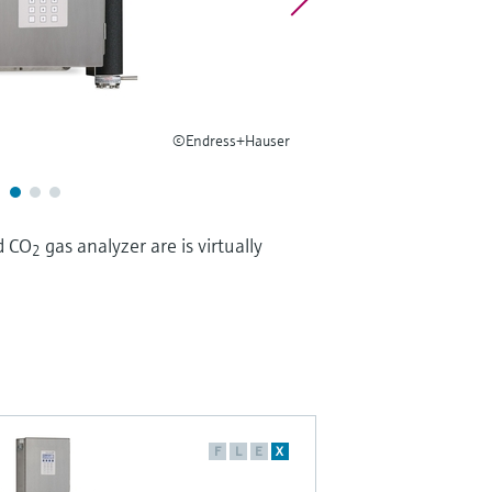
©Endress+Hauser
d CO
gas analyzer are is virtually
2
F
L
E
X