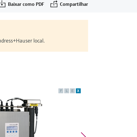
Baixar como PDF
Compartilhar
ndress+Hauser local.
F
L
E
X