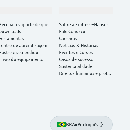
Suporte
Empresa
Receba o suporte de que v
Sobre a Endress+Hauser
ocê precisa, rapidamente!
Downloads
Fale Conosco
Ferramentas
Carreiras
Centro de aprendizagem
Notícias & Histórias
Rastreie seu pedido
Eventos e Cursos
Envio do equipamento
Casos de sucesso
Sustentabilidade
Direitos humanos e proteç
ão ambiental
BRA
•
Português