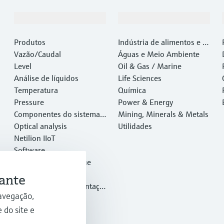
Produtos e serviços
Indústrias
Produtos
Indústria de alimentos e b
Vazão/Caudal
ebidas
Águas e Meio Ambiente
Level
Oil & Gas / Marine
Análise de líquidos
Life Sciences
Temperatura
Química
Pressure
Power & Energy
Componentes do sistema e
Mining, Minerals & Metals
gerenciadores de dados
Optical analysis
Utilidades
Netilion IIoT
Software
Produtos em destaque
Ferramentas
ante
Serviços de instrumentaçã
avegação,
o
 do site e