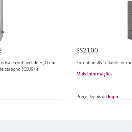
2
SS2100
cisa e confiável de H
O em
Exceptionally reliable for 
2
de carbono (CCUS) e
Mais informações
Preço depois do
login