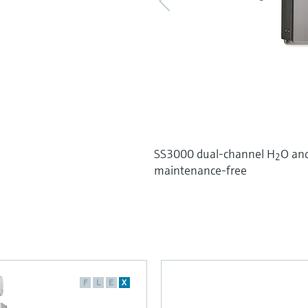
SS3000 dual-channel H
O an
2
maintenance-free
F
L
E
X