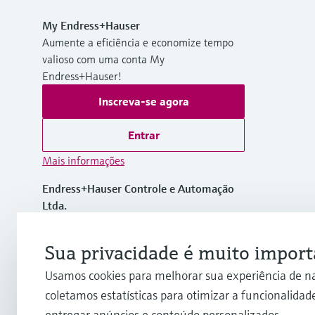
My Endress+Hauser
Aumente a eficiência e economize tempo
valioso com uma conta My
Endress+Hauser!
Inscreva-se agora
Entrar
Mais informações
Endress+Hauser Controle e Automação
Ltda.
Brasil
Sua privacidade é muito import
+55 11 5033-4333
Usamos cookies para melhorar sua experiência de n
coletamos estatísticas para otimizar a funcionalidade
info.br@endress.com
entregar anúncios e conteúdo personalizados.