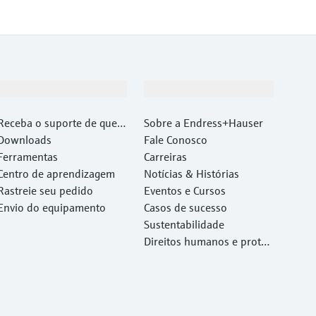
Suporte
Empresa
Receba o suporte de que v
Sobre a Endress+Hauser
ocê precisa, rapidamente!
Downloads
Fale Conosco
Ferramentas
Carreiras
Centro de aprendizagem
Notícias & Histórias
Rastreie seu pedido
Eventos e Cursos
Envio do equipamento
Casos de sucesso
Sustentabilidade
Direitos humanos e proteç
ão ambiental