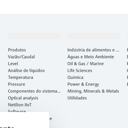
Produtos e serviços
Indústrias
Produtos
Indústria de alimentos e b
Vazão/Caudal
ebidas
Águas e Meio Ambiente
Level
Oil & Gas / Marine
Análise de líquidos
Life Sciences
Temperatura
Química
Pressure
Power & Energy
Componentes do sistema e
Mining, Minerals & Metals
gerenciadores de dados
Optical analysis
Utilidades
Netilion IIoT
Software
Produtos em destaque
Ferramentas