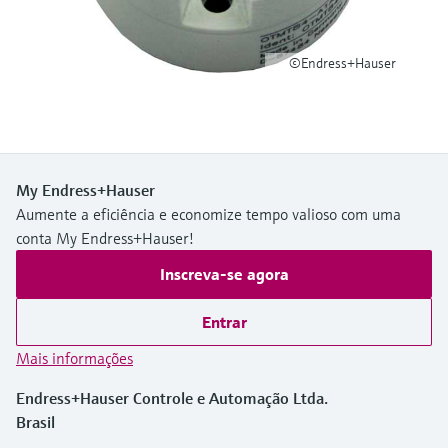
Medição de nível com pressão
do processo para tomada de
Tecnologia Memosens
Device Viewer
decisões
Comprar tudo
©Endress+Hauser
Find product-specific information and
Comprar tudo
documentation
Spare parts finder
Find spare parts by product root, order code,
or serial number
My Endress+Hauser
Aumente a eficiência e economize tempo valioso com uma
conta My Endress+Hauser!
Inscreva-se agora
Entrar
Mais informações
Endress+Hauser Controle e Automação Ltda.
Brasil