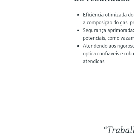
Eficiência otimizada d
a composição do gás, p
Segurança aprimorada: 
potenciais, como vaza
Atendendo aos rigoroso
óptica confiáveis e ro
atendidas
“Traba