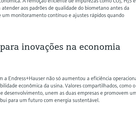
econômica. A remoção eficiente de impurezas como CO₂, H₂S e
ra atender aos padrões de qualidade do biometano antes da
ge um monitoramento contínuo e ajustes rápidos quando
a para inovações na economia
om a Endress+Hauser não só aumentou a eficiência operaciona
ilidade econômica da usina. Valores compartilhados, como o
 e desenvolvimento, unem as duas empresas e promovem u
ribui para um futuro com energia sustentável.