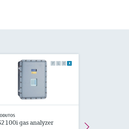
F
L
E
X
ODUTOS
S2100i gas analyzer