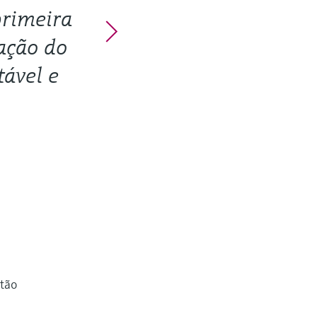
primeira
cação do
ável e
stão