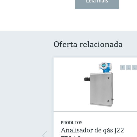
Leia mais
Oferta relacionada
F
L
E
PRODUTOS
Analisador de gás J22