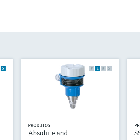
X
F
L
E
X
PRODUTOS
PR
Absolute and
S