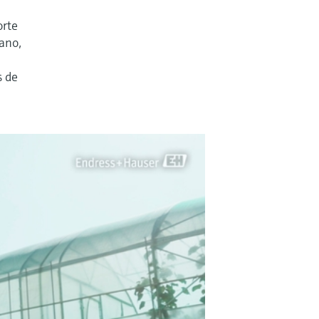
orte
 ano,
s de