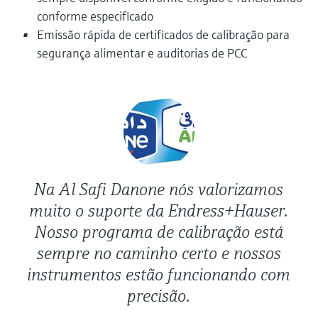
Medição de nível com pressão
conforme especificado
do processo para tomada de
Tecnologia Memosens
Device Viewer
Emissão rápida de certificados de calibração para
decisões
Comprar tudo
Find product-specific information and
segurança alimentar e auditorias de PCC
Comprar tudo
documentation
Spare parts finder
Find spare parts by product root, order code,
or serial number
Na Al Safi Danone nós valorizamos
muito o suporte da Endress+Hauser.
Nosso programa de calibração está
sempre no caminho certo e nossos
instrumentos estão funcionando com
precisão.