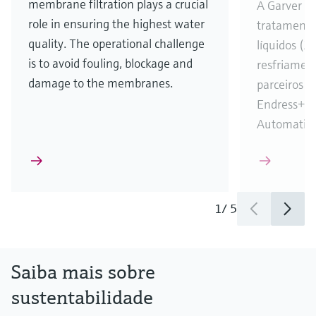
membrane filtration plays a crucial
A Garver co
role in ensuring the highest water
tratamento
quality. The operational challenge
líquidos (Z
is to avoid fouling, blockage and
resfriamen
damage to the membranes.
parceiros c
Endress+Ha
Automatio
1
/
5
Saiba mais sobre
sustentabilidade