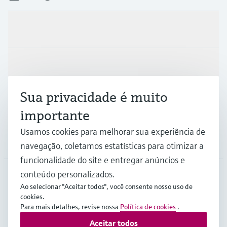
Produtos e serviços
Indústrias
Sua privacidade é muito
Suporte
importante
Usamos cookies para melhorar sua experiência de
Empresa
navegação, coletamos estatísticas para otimizar a
funcionalidade do site e entregar anúncios e
conteúdo personalizados.
Ao selecionar "Aceitar todos", você consente nosso uso de
BRA
•
Português
cookies.
Para mais detalhes, revise nossa
Política de cookies
.
Aceitar todos