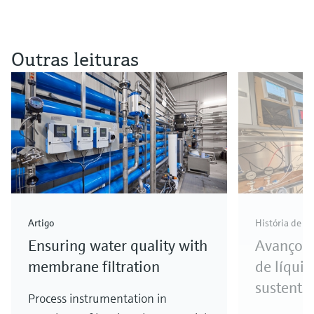
Outras leituras
Artigo
História de s
Ensuring water quality with
Avanços 
membrane filtration
de líqui
sustenta
Process instrumentation in