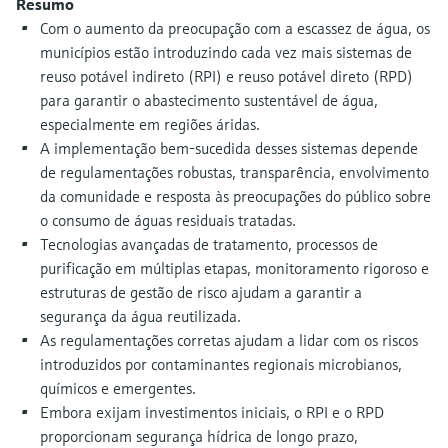
Resumo
Medição de nível com pressão
do processo para tomada de
Com o aumento da preocupação com a escassez de água, os
Tecnologia Memosens
Device Viewer
decisões
municípios estão introduzindo cada vez mais sistemas de
Comprar tudo
Find product-specific information and
reuso potável indireto (RPI) e reuso potável direto (RPD)
Comprar tudo
documentation
para garantir o abastecimento sustentável de água,
especialmente em regiões áridas.
Spare parts finder
A implementação bem-sucedida desses sistemas depende
Find spare parts by product root, order code,
de regulamentações robustas, transparência, envolvimento
or serial number
da comunidade e resposta às preocupações do público sobre
o consumo de águas residuais tratadas.
Tecnologias avançadas de tratamento, processos de
purificação em múltiplas etapas, monitoramento rigoroso e
estruturas de gestão de risco ajudam a garantir a
segurança da água reutilizada.
As regulamentações corretas ajudam a lidar com os riscos
introduzidos por contaminantes regionais microbianos,
químicos e emergentes.
Embora exijam investimentos iniciais, o RPI e o RPD
proporcionam segurança hídrica de longo prazo,