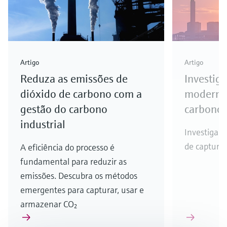
Artigo
Artigo
Reduza as emissões de
Investig
dióxido de carbono com a
modernas
gestão do carbono
carbono
industrial
Investigan
de captura
A eficiência do processo é
fundamental para reduzir as
emissões. Descubra os métodos
emergentes para capturar, usar e
armazenar CO₂