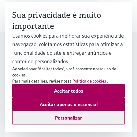
Sua privacidade é muito
1
/
2
importante
Usamos cookies para melhorar sua experiência de
Find out more about
navegação, coletamos estatísticas para otimizar a
sustainability
funcionalidade do site e entregar anúncios e
conteúdo personalizados.
Ao selecionar "Aceitar todos", você consente nosso uso de
cookies.
Soluções de sustentabilidade para
Para mais detalhes, revise nossa
Política de cookies
.
mercados industriais
Aceitar todos
Saiba mais sobre como os esforços e a tomada
Aceitar apenas o essencial
de decisões em sustentabilidade estão se
tornando mais visíveis, estruturados e
Personalizar
orientados para resultados em diferentes
indústrias.