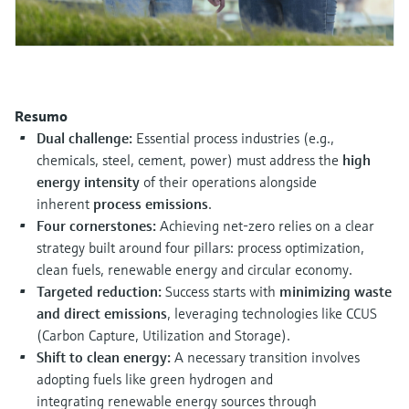
Medição de nível com pressão
do processo para tomada de
Tecnologia Memosens
Device Viewer
decisões
Comprar tudo
Find product-specific information and
Comprar tudo
documentation
Resumo
Spare parts finder
Dual challenge:
Essential process industries (e.g.,
Find spare parts by product root, order code,
chemicals, steel, cement, power) must address the
high
or serial number
energy intensity
of their operations alongside
inherent
process emissions
.
Four cornerstones:
Achieving net-zero relies on a clear
strategy built around four pillars: process optimization,
clean fuels, renewable energy and circular economy.
Targeted reduction:
Success starts with
minimizing waste
and direct emissions
, leveraging technologies like CCUS
(Carbon Capture, Utilization and Storage).
Shift to clean energy:
A necessary transition involves
adopting fuels like green hydrogen and
integrating renewable energy sources through