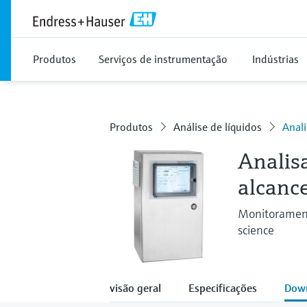
Produtos
Serviços de instrumentação
Indústrias
Produtos
Análise de líquidos
Anal
Analis
alcanc
Monitoramento
science
visão geral
Especificações
Dow