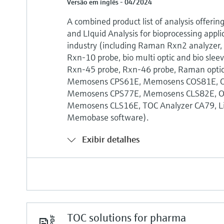
Versão em inglês - 04/2024
A combined product list of analysis offerin
and LIquid Analysis for bioprocessing applic
industry (including Raman Rxn2 analyzer
Rxn-10 probe, bio multi optic and bio sle
Rxn-45 probe, Rxn-46 probe, Raman optic 
Memosens CPS61E, Memosens COS81E, 
Memosens CPS77E, Memosens CLS82E, 
Memosens CLS16E, TOC Analyzer CA79, Liq
Memobase software).
Exibir detalhes
TOC solutions for pharma