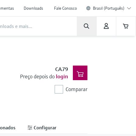
amentas
Downloads
Fale Conosco
Brasil (Português)
CA79
Preço depois do
login
Comparar
ionados
Configurar