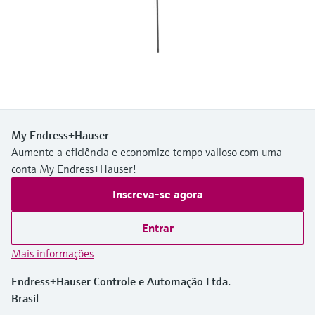
Medição de nível com pressão
do processo para tomada de
Tecnologia Memosens
Device Viewer
decisões
Comprar tudo
Find product-specific information and
Comprar tudo
documentation
Spare parts finder
Find spare parts by product root, order code,
or serial number
My Endress+Hauser
Aumente a eficiência e economize tempo valioso com uma
conta My Endress+Hauser!
Inscreva-se agora
Entrar
Mais informações
Endress+Hauser Controle e Automação Ltda.
Brasil