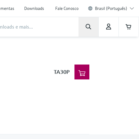
amentas
Downloads
Fale Conosco
Brasil (Português)
TA30P