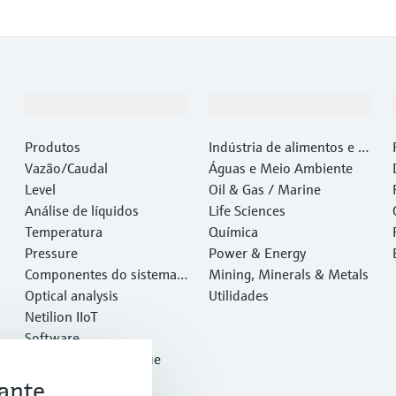
Produtos e serviços
Indústrias
Produtos
Indústria de alimentos e b
Vazão/Caudal
ebidas
Águas e Meio Ambiente
Level
Oil & Gas / Marine
Análise de líquidos
Life Sciences
Temperatura
Química
Pressure
Power & Energy
Componentes do sistema e
Mining, Minerals & Metals
gerenciadores de dados
Optical analysis
Utilidades
Netilion IIoT
Software
Produtos em destaque
Ferramentas
ante