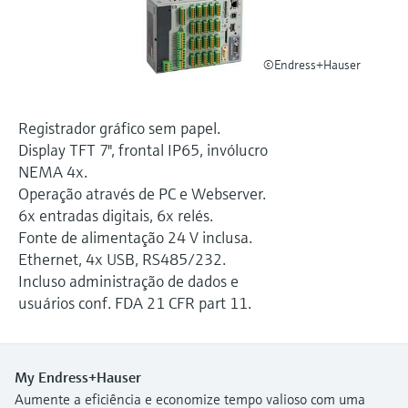
Medição de nível com pressão
do processo para tomada de
Tecnologia Memosens
Device Viewer
decisões
Comprar tudo
Find product-specific information and
©Endress+Hauser
Comprar tudo
documentation
Spare parts finder
Registrador gráfico sem papel.
Find spare parts by product root, order code,
Display TFT 7", frontal IP65, invólucro
or serial number
NEMA 4x.
Operação através de PC e Webserver.
6x entradas digitais, 6x relés.
Fonte de alimentação 24 V inclusa.
Ethernet, 4x USB, RS485/232.
Incluso administração de dados e
usuários conf. FDA 21 CFR part 11.
My Endress+Hauser
Aumente a eficiência e economize tempo valioso com uma