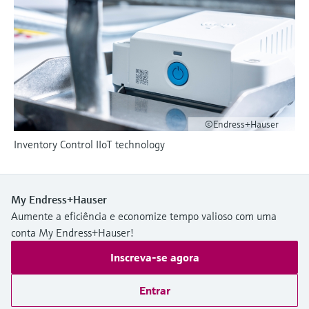
Medição de nível com pressão
do processo para tomada de
Tecnologia Memosens
Device Viewer
decisões
Comprar tudo
Find product-specific information and
Comprar tudo
documentation
Spare parts finder
Find spare parts by product root, order code,
or serial number
©Endress+Hauser
Inventory Control IIoT technology
My Endress+Hauser
Aumente a eficiência e economize tempo valioso com uma
conta My Endress+Hauser!
Inscreva-se agora
Entrar