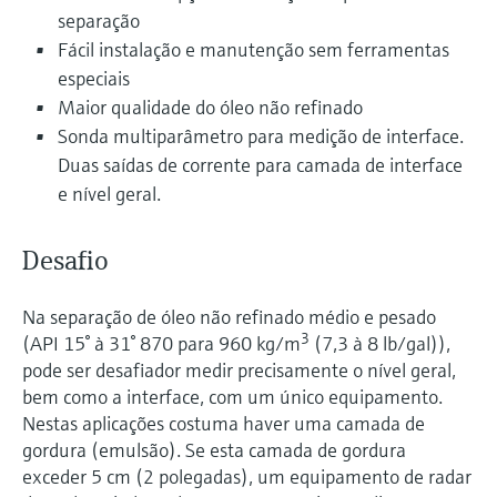
Medição de nível com pressão
separação
do processo para tomada de
Tecnologia Memosens
Device Viewer
Fácil instalação e manutenção sem ferramentas
decisões
Comprar tudo
Find product-specific information and
especiais
Comprar tudo
documentation
Maior qualidade do óleo não refinado
Sonda multiparâmetro para medição de interface.
Spare parts finder
Duas saídas de corrente para camada de interface
Find spare parts by product root, order code,
e nível geral.
or serial number
Desafio
Na separação de óleo não refinado médio e pesado
3
(API 15° à 31° 870 para 960 kg/m
(7,3 à 8 lb/gal)),
pode ser desafiador medir precisamente o nível geral,
bem como a interface, com um único equipamento.
Nestas aplicações costuma haver uma camada de
gordura (emulsão). Se esta camada de gordura
exceder 5 cm (2 polegadas), um equipamento de radar