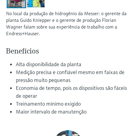
Medição de nível com pressão
do processo para tomada de
Tecnologia Memosens
Device Viewer
No local da produção de hidrogênio da Messer: o gerente da
decisões
Comprar tudo
planta Guido Kniepper e o gerente de produção Florian
Find product-specific information and
Comprar tudo
Wagner falam sobre sua experiência de trabalho com a
documentation
Endress+Hauser.
Spare parts finder
Find spare parts by product root, order code,
Benefícios
or serial number
Alta disponibilidade da planta
Medição precisa e confiável mesmo em faixas de
pressão muito pequenas
Economia de tempo, pois os dispositivos são fáceis
de operar
Treinamento mínimo exigido
Maior intervalo de manutenção