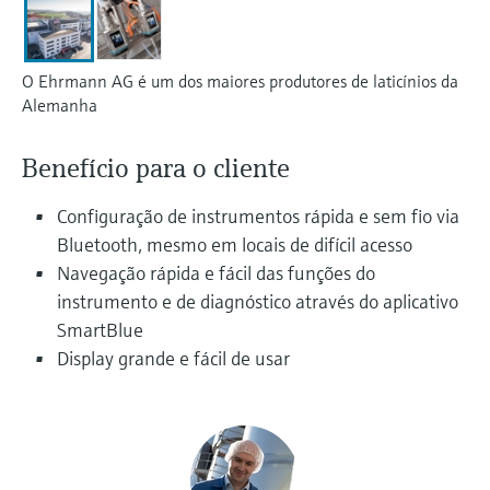
Medição de nível com pressão
do processo para tomada de
Tecnologia Memosens
Device Viewer
decisões
Comprar tudo
Find product-specific information and
O Ehrmann AG é um dos maiores produtores de laticínios da
Comprar tudo
documentation
Alemanha
Spare parts finder
Benefício para o cliente
Find spare parts by product root, order code,
or serial number
Configuração de instrumentos rápida e sem fio via
Bluetooth, mesmo em locais de difícil acesso
Navegação rápida e fácil das funções do
instrumento e de diagnóstico através do aplicativo
SmartBlue
Display grande e fácil de usar