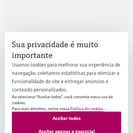
Produtos e serviços
Indústrias
Sua privacidade é muito
Suporte
importante
Usamos cookies para melhorar sua experiência de
Empresa
navegação, coletamos estatísticas para otimizar a
funcionalidade do site e entregar anúncios e
conteúdo personalizados.
Ao selecionar "Aceitar todos", você consente nosso uso de
BRA
•
Português
cookies.
Para mais detalhes, revise nossa
Política de cookies
.
Aceitar todos
Copyright © Endress+Hauser Group Services AG
Imprint
Termos de Utilização
Proteção de dados
Aceitar apenas o essencial