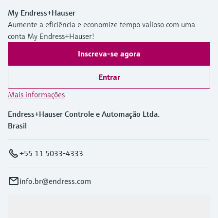
Medição de nível com pressão
do processo para tomada de
My Endress+Hauser
Tecnologia Memosens
Device Viewer
Aumente a eficiência e economize tempo valioso com uma
decisões
Comprar tudo
Find product-specific information and
conta My Endress+Hauser!
Comprar tudo
documentation
Inscreva-se agora
Spare parts finder
Entrar
Find spare parts by product root, order code,
or serial number
Mais informações
Endress+Hauser Controle e Automação Ltda.
Brasil
+55 11 5033-4333
info.br@endress.com
Produtos e serviços