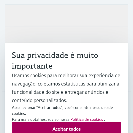
Produtos e serviços
Indústrias
Sua privacidade é muito
Suporte
importante
Usamos cookies para melhorar sua experiência de
Empresa
navegação, coletamos estatísticas para otimizar a
funcionalidade do site e entregar anúncios e
conteúdo personalizados.
Ao selecionar "Aceitar todos", você consente nosso uso de
BRA
•
Português
cookies.
Para mais detalhes, revise nossa
Política de cookies
.
Aceitar todos
Copyright © Endress+Hauser Group Services AG