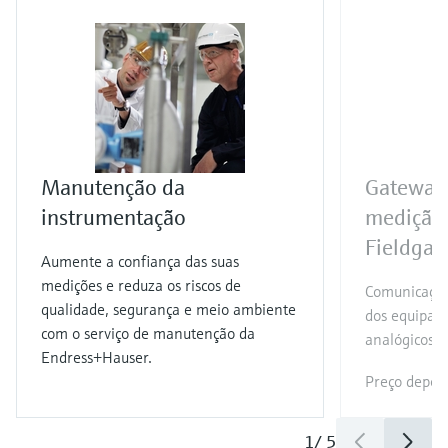
Manutenção da
Gateway 
instrumentação
medição
Fieldga
Aumente a confiança das suas
medições e reduza os riscos de
Comunicação
qualidade, segurança e meio ambiente
dos equipam
com o serviço de manutenção da
analógicos 4
Endress+Hauser.
Preço depoi
1
/
5