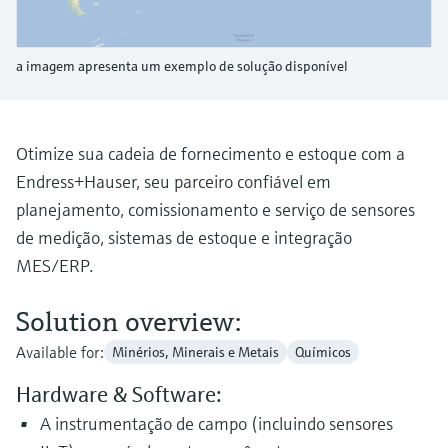
Medição de nível com pressão
do processo para tomada de
Tecnologia Memosens
Device Viewer
decisões
Comprar tudo
a imagem apresenta um exemplo de solução disponível
Find product-specific information and
Comprar tudo
documentation
Spare parts finder
Otimize sua cadeia de fornecimento e estoque com a
Find spare parts by product root, order code,
Endress+Hauser, seu parceiro confiável em
or serial number
planejamento, comissionamento e serviço de sensores
de medição, sistemas de estoque e integração
MES/ERP.
Solution overview:
Available for:
Minérios, Minerais e Metais
Químicos
Hardware & Software:
A instrumentação de campo (incluindo sensores