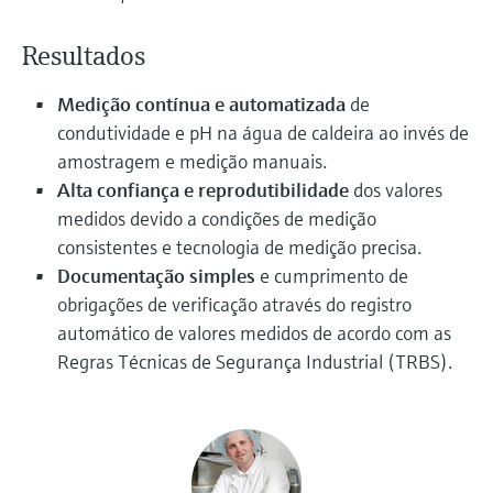
Medição de nível com pressão
do processo para tomada de
Tecnologia Memosens
Device Viewer
Resultados
decisões
Comprar tudo
Find product-specific information and
Comprar tudo
documentation
Medição contínua e automatizada
de
condutividade e pH na água de caldeira ao invés de
Spare parts finder
amostragem e medição manuais.
Find spare parts by product root, order code,
Alta confiança e reprodutibilidade
dos valores
or serial number
medidos devido a condições de medição
consistentes e tecnologia de medição precisa.
Documentação simples
e cumprimento de
obrigações de verificação através do registro
automático de valores medidos de acordo com as
Regras Técnicas de Segurança Industrial (TRBS).