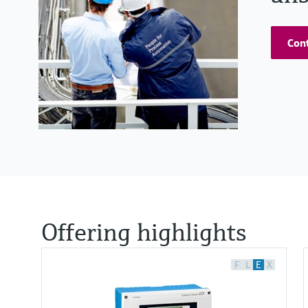
Cont
Offering highlights
F
L
E
X