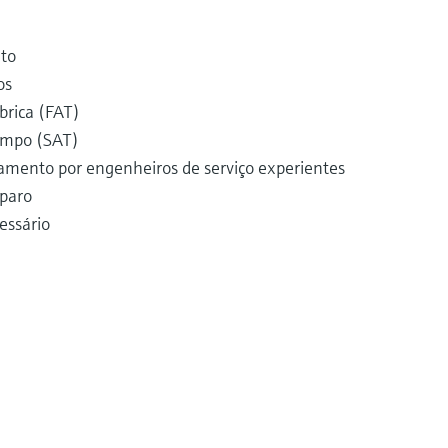
nto
os
brica (FAT)
ampo (SAT)
amento por engenheiros de serviço experientes
eparo
essário