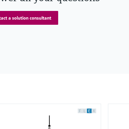
act a solution consultant
F
L
E
X