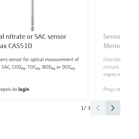
al nitrate or SAC sensor
Sensor de pH
ax CAS51D
Memosens 
ns sensor for optical measurement of
Eletrodo de pH M
, SAC, COD
, TOC
, BOD
or DOC
comuns em indúst
eq
eq
eq
eq
esgoto e efluente
depois do
login
Preço depois do
l
1
/
3