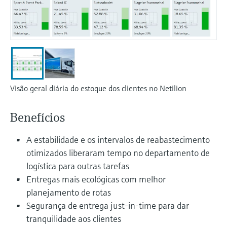
Medição de nível com pressão
do processo para tomada de
Tecnologia Memosens
Device Viewer
decisões
Comprar tudo
Find product-specific information and
Comprar tudo
documentation
Spare parts finder
Find spare parts by product root, order code,
Visão geral diária do estoque dos clientes no Netilion
or serial number
Benefícios
A estabilidade e os intervalos de reabastecimento
otimizados liberaram tempo no departamento de
logística para outras tarefas
Entregas mais ecológicas com melhor
planejamento de rotas
Segurança de entrega just-in-time para dar
tranquilidade aos clientes