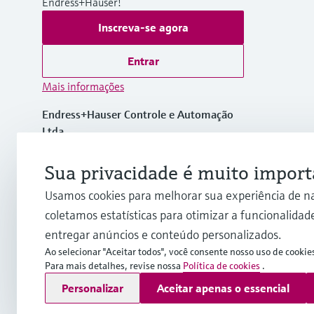
Endress+Hauser!
Inscreva-se agora
Entrar
Mais informações
Endress+Hauser Controle e Automação
Ltda.
Brasil
Sua privacidade é muito import
+55 11 5033-4333
Usamos cookies para melhorar sua experiência de n
coletamos estatísticas para otimizar a funcionalidade
info.br@endress.com
entregar anúncios e conteúdo personalizados.
Ao selecionar "Aceitar todos", você consente nosso uso de cookie
Para mais detalhes, revise nossa
Política de cookies
.
Copyright © Endress+Hauser Group Services AG
Personalizar
Aceitar apenas o essencial
Imprint
Termos de Utilização
Proteção de dados
Termos e 