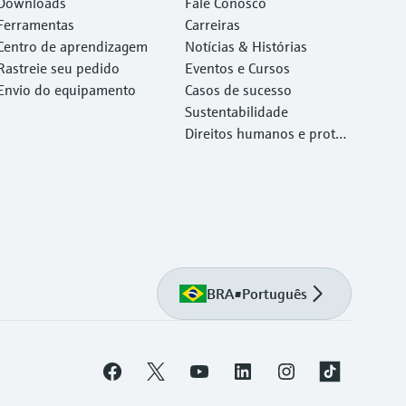
ocê precisa, rapidamente!
Downloads
Fale Conosco
Ferramentas
Carreiras
Centro de aprendizagem
Notícias & Histórias
Rastreie seu pedido
Eventos e Cursos
Envio do equipamento
Casos de sucesso
Sustentabilidade
Direitos humanos e proteç
ão ambiental
BRA
•
Português