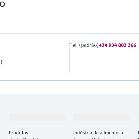
co
Tel. (padrão)
+34 934 803 366
a)
Produtos e serviços
Indústrias
Produtos
Indústria de alimentos e b