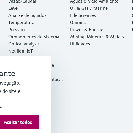
Vazão/Caudal
ebidas
Águas e Meio Ambiente
Level
Oil & Gas / Marine
Análise de líquidos
Life Sciences
Temperatura
Química
Pressure
Power & Energy
Componentes do sistema e
Mining, Minerals & Metals
gerenciadores de dados
Optical analysis
Utilidades
Netilion IIoT
Software
Produtos em destaque
ante
Ferramentas
Serviços de instrumentaçã
avegação,
o
 do site e
s.
Aceitar todos
Condições Gerais